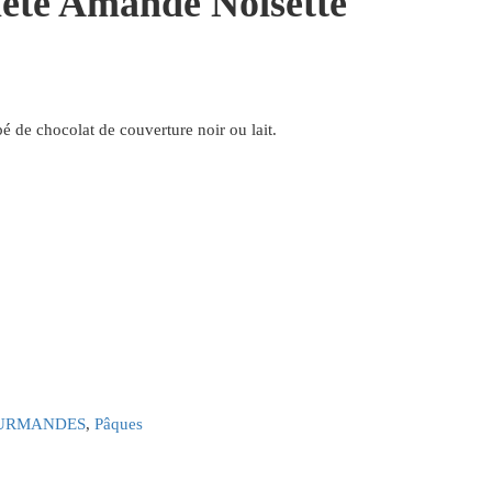
leté Amande Noisette
bé de chocolat de couverture noir ou lait.
OURMANDES
,
Pâques