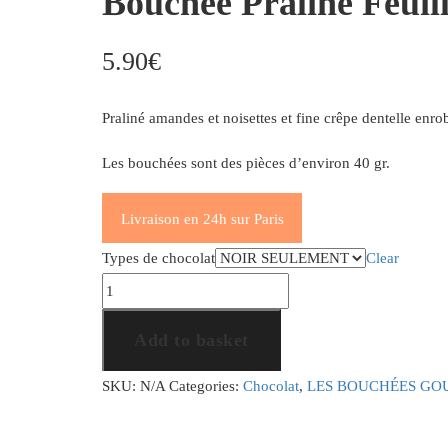
Bouchée Praliné Feuil
5.90
€
Praliné amandes et noisettes et fine crêpe dentelle enro
Les bouchées sont des pièces d’environ 40 gr.
Livraison en 24h sur Paris
Types de chocolat
Clear
Bouchée
Praliné
Add to basket
Feuilleté
Amande
SKU:
N/A
Categories:
Chocolat
,
LES BOUCHÉES G
Noisette
quantity